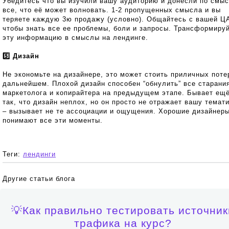
Убедитесь что вы изучили вашу аудиторию и донесли по смы
все, что её может волновать. 1-2 пропущенных смысла и вы
теряете каждую 3ю продажу (условно). Общайтесь с вашей Ц
чтобы знать все ее проблемы, боли и запросы. Трансформиру
эту информацию в смыслы на лендинге.
5️⃣ Дизайн
Не экономьте на дизайнере, это может стоить приличных поте
дальнейшем. Плохой дизайн способен “обнулить” все старани
маркетолога и копирайтера на предыдущем этапе. Бывает ещ
так, что дизайн неплох, но он просто не отражает вашу темат
– вызывает не те ассоциации и ощущения. Хорошие дизайнер
понимают все эти моменты.
Теги:
лендинги
Другие статьи блога
💡Как правильно тестировать источник
трафика на курс?