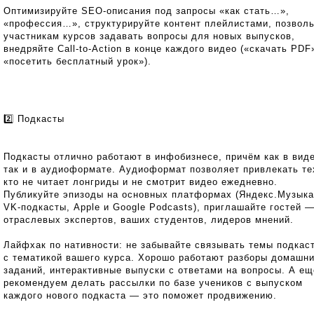
Оптимизируйте SEO-описания под запросы «как стать…»,
«профессия…», структурируйте контент плейлистами, позволь
участникам курсов задавать вопросы для новых выпусков,
внедряйте Call-to-Action в конце каждого видео («скачать PDF
«посетить бесплатный урок»).
2️⃣ Подкасты
Подкасты отлично работают в инфобизнесе, причём как в виде
так и в аудиоформате. Аудиоформат позволяет привлекать те
кто не читает лонгриды и не смотрит видео ежедневно.
Публикуйте эпизоды на основных платформах (Яндекс.Музыка
VK-подкасты, Apple и Google Podcasts), приглашайте гостей 
отраслевых экспертов, ваших студентов, лидеров мнений.
Лайфхак по нативности: не забывайте связывать темы подкас
с тематикой вашего курса. Хорошо работают разборы домашн
заданий, интерактивные выпуски с ответами на вопросы. А ещ
рекомендуем делать рассылки по базе учеников с выпуском
каждого нового подкаста — это поможет продвижению.