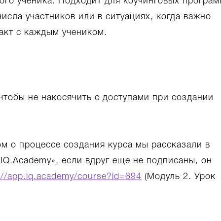
ого ученика. Подходит для коучинговых програм
числа участников или в ситуациях, когда важно
акт с каждым учеником.
 чтобы не накосячить с доступами при создании
лом о процессе создания курса мы рассказали в
 IQ.Academy», если вдруг еще не подписаны, он
://app.iq.academy/course?id=694
(Модуль 2. Урок