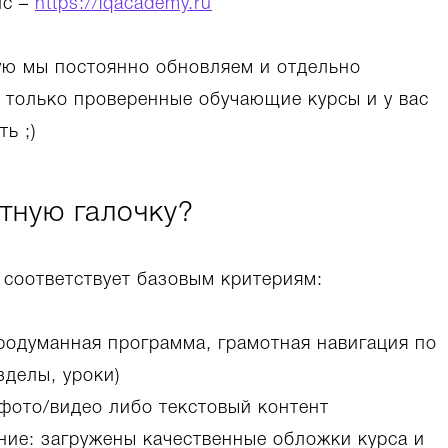
йс –
https://iqacademy.ru
ую мы постоянно обновляем и отдельно
 только проверенные обучающие курсы и у вас
ь ;)
етную галочку?
с соответствует базовым критериям:
родуманная программа, грамотная навигация по
зделы, уроки)
фото/видео либо текстовый контент
ние: загружены качественные обложки курса и