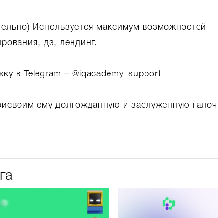
ательно) Используется максимум возможностей
рования, дз, лендинг.
жку в Telegram – @iqacademy_support
рисвоим ему долгожданную и заслуженную галоч
га